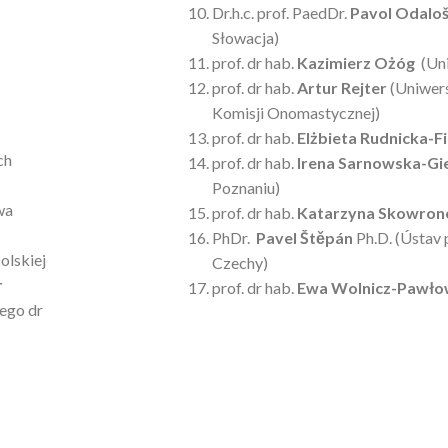
Dr.h.c. prof. PaedDr.
Pavol Odalo
Słowacja)
prof. dr hab.
Kazimierz Ożóg
(Uni
prof. dr hab.
Artur Rejter
(Uniwers
Komisji Onomastycznej)
prof. dr hab.
Elżbieta Rudnicka-Fi
ch
prof. dr hab.
Irena Sarnowska-Gie
Poznaniu)
wa
prof. dr hab.
Katarzyna Skowron
PhDr.
Pavel Štěpán
Ph.D. (Ústav 
lskiej
Czechy)
r
prof. dr hab.
Ewa Wolnicz-Pawło
ego dr