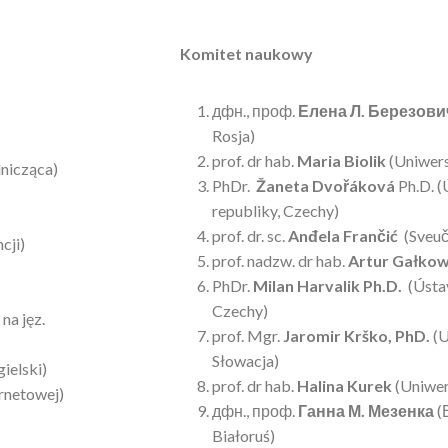
Komitet naukowy
дфн., проф.
Елена Л. Березови
Rosja)
prof. dr hab.
Maria Biolik
(Uniwer
nicząca)
PhDr.
Žaneta Dvořáková
Ph.D. (
republiky, Czechy)
prof. dr. sc.
Anđela Frančić
(Sveuči
cji)
prof. nadzw. dr hab.
Artur Gałko
PhDr.
Milan Harvalik Ph.D.
(Ústav
Czechy)
na jęz.
prof. Mgr.
Jaromir Krško, PhD.
(U
Słowacja)
gielski)
prof. dr hab.
Halina Kurek
(Uniwer
ernetowej)
дфн., проф.
Ганна М. Мезенка
(
Białoruś)