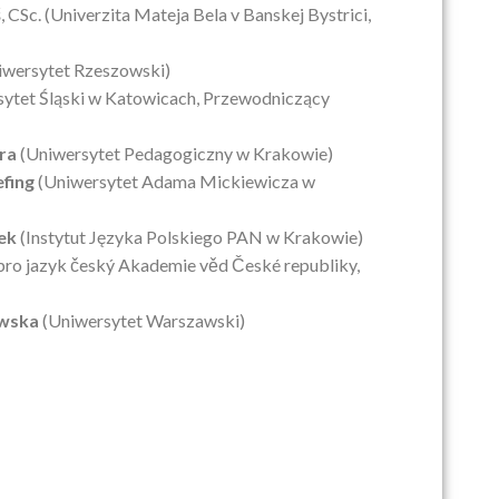
š
, CSc. (Univerzita Mateja Bela v Banskej Bystrici,
wersytet Rzeszowski)
ytet Śląski w Katowicach, Przewodniczący
ra
(Uniwersytet Pedagogiczny w Krakowie)
fing
(Uniwersytet Adama Mickiewicza w
ek
(Instytut Języka Polskiego PAN w Krakowie)
pro jazyk český Akademie věd České republiky,
wska
(Uniwersytet Warszawski)