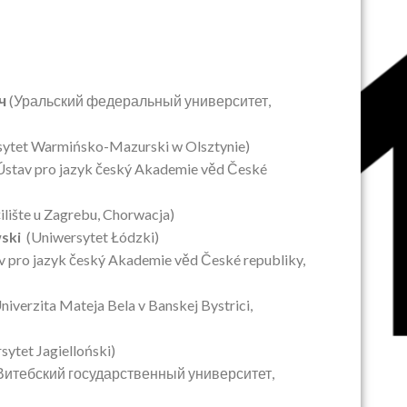
ч
(Уральский федеральный университет,
sytet Warmińsko-Mazurski w Olsztynie)
Ústav pro jazyk český Akademie věd České
lište u Zagrebu, Chorwacja)
wski
(Uniwersytet Łódzki)
 pro jazyk český Akademie věd České republiky,
niverzita Mateja Bela v Banskej Bystrici,
sytet Jagielloński)
Витебский государственный университет,