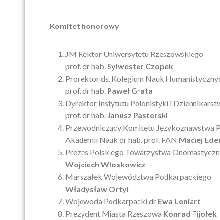
Komitet honorowy
JM Rektor Uniwersytetu Rzeszowskiego
prof. dr hab.
Sylwester Czopek
Prorektor ds. Kolegium Nauk Humanistyczny
prof. dr hab.
Paweł Grata
Dyrektor Instytutu Polonistyki i Dziennikarst
prof. dr hab.
Janusz Pasterski
Przewodniczący Komitetu Językoznawstwa Po
Akademii Nauk dr hab. prof. PAN
Maciej Ede
Prezes Polskiego Towarzystwa Onomastyczn
Wojciech Włoskowicz
Marszałek Województwa Podkarpackiego
Władysław Ortyl
Wojewoda Podkarpacki dr
Ewa Leniart
Prezydent Miasta Rzeszowa
Konrad Fijołek